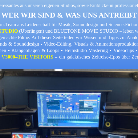
teressantes aus unseren eigenen Studios, sowie Einblicke in professione
WER WIR SIND & WAS UNS ANTREIBT
ohn-Team aus Leidenschaft für Musik, Sounddesign und Science-Fictio
STUDIO
(Überlingen) und
BLUETONE MOVIE STUDIO –
leben w
gemachte Filme
. Auf dieser
Seite teilen wir Wissen und Tipps zu:
Analo
unds & Sounddesign -
Video-Editing, Visuals & Animationsproduktio
onen • Klangcollagen & Loops •
Heimstudio-Mastering •
Videoclips 
e
V3000–THE VISITORS
– ein galaktisches Zeitreise-Epos über
Ze